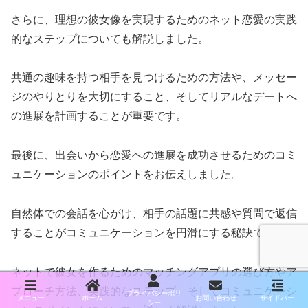
さらに、理想の彼女像を実現するためのネット恋愛の実践
的なステップについても解説しました。
共通の趣味を持つ相手を見つけるための方法や、メッセー
ジのやりとりを大切にすること、そしてリアルなデートへ
の進展を計画することが重要です。
最後に、出会いから恋愛への進展を成功させるためのコミ
ュニケーションのポイントをお伝えしました。
自然体での会話を心がけ、相手の話題に共感や質問で返信
することがコミュニケーションを円滑にする秘訣です。
ネットで彼女を作るためのマッチングアプリの選び方やア
プローチ方法、実践的なステップ、そしてコミュニケーシ
プライバシーポリ
メニュー
ホーム
お問い合わせ
サイドバー
シー