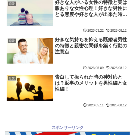
好きな人がいる女性の特徴と実は
恋愛
脈ありな女性心理！好きな男性に
とる態度や好きな人が出来た時の
行動から脈ありサイン
2023.03.22
2025.08.12
好きな気持ちを抑える既婚者男性
恋愛
の特徴と親密な関係を築く行動の
注意点
2023.05.09
2025.08.12
告白して振られた時の神対応と
恋愛
は？返事のメリットを男性編と女
性編！
2023.05.11
2025.08.12
スポンサーリンク