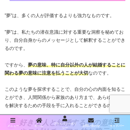
”夢”は、多くの人が評価するよりも強力なものです。
”夢”は、私たちの潜在意識に対する重要な洞察を秘めてお
り、自分自身からのメッセージとして解釈することができ
るのです。
ですから、
夢の意味、特に自分以外の人が結婚することに
関わる夢の意味に注意を払うことが大切
なのです。
このような夢を探求することで、自分の心の内面を知るこ
とができ、人間関係から家族のあり方まで、あらゆること
を解決するための手段を手に入れることができるのです。
好きな人と結婚する夢の意味
プライバシーポリ
メニュー
ホーム
お問い合わせ
サイドバー
シー